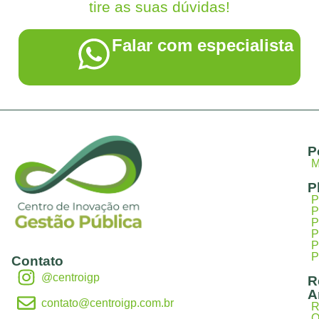
tire as suas dúvidas!
Falar com especialista
P
M
P
P
P
P
P
P
P
Contato
@centroigp
R
A
contato@centroigp.com.br
R
O